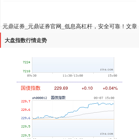
元鼎证券_元鼎证券官网_低息高杠杆，安全可靠！文章
基金指数
7242.10
+12.30
+0.17%
已加载完成
大盘指数行情走势
国债指数
229.69
+0.10
+0.04%