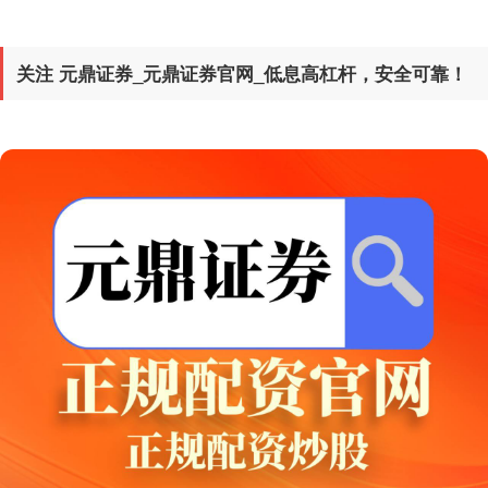
关注 元鼎证券_元鼎证券官网_低息高杠杆，安全可靠！
创业板指
3563.12
+47.56
+1.35%
基金指数
7242.10
+12.30
+0.17%