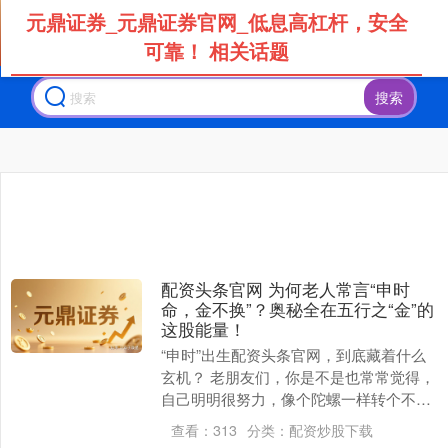
元鼎证券_元鼎证券官网_低息高杠杆，安全
可靠！ 相关话题
搜索
北证50
1134.24
+11.37
+1.01%
配资头条官网 为何老人常言“申时
命，金不换”？奥秘全在五行之“金”的
这股能量！
创业板指
3563.12
+47.56
+1.35%
“申时”出生配资头条官网，到底藏着什么
玄机？ 老朋友们，你是不是也常常觉得，
自己明明很努力，像个陀螺一样转个不
停，但很多事情到头来，总差那么一点火
查看：
313
分类：
配资炒股下载
候？或者感觉自....