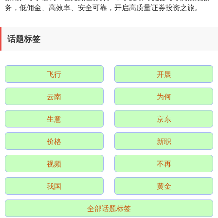
务，低佣金、高效率、安全可靠，开启高质量证券投资之旅。
深证成指
14311.01
+200.89
+1.42%
话题标签
飞行
开展
云南
为何
沪深300
4694.44
+43.13
+0.93%
生意
京东
价格
新职
视频
不再
我国
黄金
全部话题标签
北证50
1134.24
+11.37
+1.01%