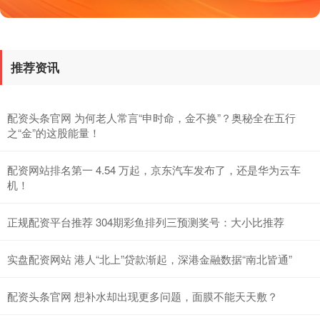
推荐资讯
国债指数
229.69
+0.10
+0.04%
配资头条官网 为何老人常言“申时命，金不换”？奥秘全在五行
之“金”的这股能量！
配资网站排名第一 4.54 万起，京东汽车发布了，还是华为云车
机！
正规配资平台推荐 304期彩鱼排列三预测奖号：大小比推荐
实盘配资网站 港人“北上”贷款渐起，深港金融数据“南北皆通”
期指IC0
7877.80
+164.40
+2.13%
配资头条官网 想补水却出现更多问题，面膜不能天天敷？