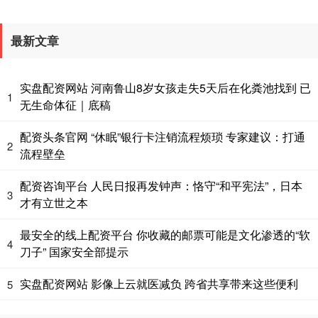
最新文章
实盘配资网站 河南鲁山8岁女孩走失5天后在化粪池找到 已
1
无生命体征｜底稿
配资头条官网 “休眠”银行卡注销流程烦琐 专家建议：打通
2
流程壁垒
配资咨询平台 人民日报再发钟声：恪守“和平宪法”，日本
3
才有立世之本
最安全的线上配资平台 你收藏的邮票可能是文化渗透的“软
4
刀子” 国家安全部提示
实盘配资网站 影像上云就医减负 跨省共享带来这些便利
5