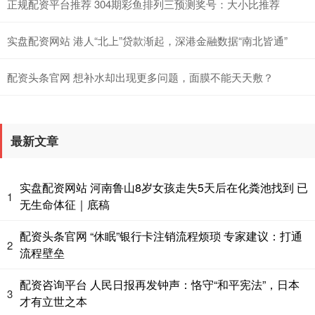
正规配资平台推荐 304期彩鱼排列三预测奖号：大小比推荐
实盘配资网站 港人“北上”贷款渐起，深港金融数据“南北皆通”
配资头条官网 想补水却出现更多问题，面膜不能天天敷？
最新文章
实盘配资网站 河南鲁山8岁女孩走失5天后在化粪池找到 已
1
无生命体征｜底稿
配资头条官网 “休眠”银行卡注销流程烦琐 专家建议：打通
2
流程壁垒
配资咨询平台 人民日报再发钟声：恪守“和平宪法”，日本
3
才有立世之本