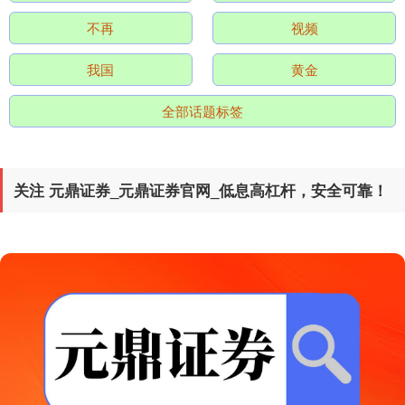
北证50
1122.88
+3.42
+0.30%
不再
视频
我国
黄金
全部话题标签
关注 元鼎证券_元鼎证券官网_低息高杠杆，安全可靠！
创业板指
3515.56
-19.58
-0.55%
基金指数
7229.80
-1.63
-0.02%