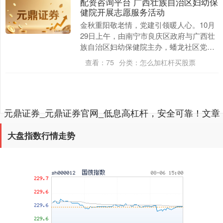
配资咨询平台 广西壮族自治区妇幼保
健院开展志愿服务活动
金秋重阳敬老情，党建引领暖人心。10月
29日上午，由南宁市良庆区政府与广西壮
族自治区妇幼保健院主办，蟠龙社区党委
协办的“党建引领送健康，孝亲敬老话重
基金指数
查看：
75
分类：
怎么加杠杆买股票
7229.80
-1.63
-0.02%
阳”志愿服务....
元鼎证券_元鼎证券官网_低息高杠杆，安全可靠！文章
已加载完成
大盘指数行情走势
国债指数
229.59
-0.00
0.00%