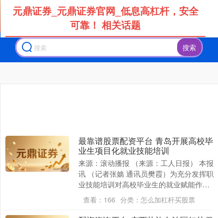
元鼎证券_元鼎证券官网_低息高杠杆，安全
可靠！ 相关话题
搜索
北证50
1122.88
+3.42
+0.30%
最靠谱股票配资平台 青岛开展高校毕
业生项目化就业技能培训
来源：滚动播报 （来源：工人日报） 本报
讯 （记者张嫱 通讯员樊霞）为充分发挥职
创业板指
3515.56
-19.58
-0.55%
业技能培训对高校毕业生的就业赋能作
用，近日，山东省青岛市人社局联合市教
查看：
166
分类：
怎么加杠杆买股票
育局、市财....