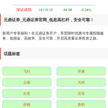
深证成指
14110.12
-34.08
-0.24%
元鼎证券_元鼎证券官网_低息高杠杆，安全可靠！
新用户专享福利！在元鼎证券开户，享受限时优惠与专属投顾服
务，低佣金、高效率、安全可靠，开启高质量证券投资之旅。
话题标签
沪深300
4651.31
-6.85
-0.15%
飞行
开展
云南
为何
生意
京东
价格
新职