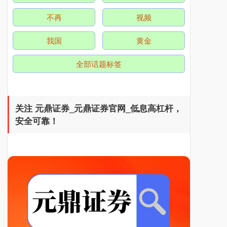
不再
视频
北证50
1134.24
+11.37
+1.01%
我国
黄金
全部话题标签
关注 元鼎证券_元鼎证券官网_低息高杠杆，
安全可靠！
创业板指
3563.12
+47.56
+1.35%