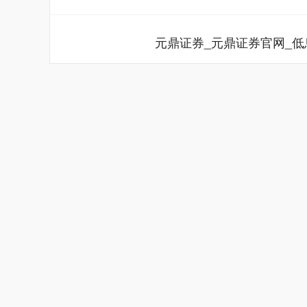
元鼎证券_元鼎证券官网_