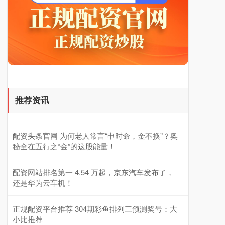
基金指数
7242.10
+12.30
+0.17%
推荐资讯
国债指数
229.69
+0.10
+0.04%
配资头条官网 为何老人常言“申时命，金不换”？奥
秘全在五行之“金”的这股能量！
配资网站排名第一 4.54 万起，京东汽车发布了，
还是华为云车机！
正规配资平台推荐 304期彩鱼排列三预测奖号：大
小比推荐
期指IC0
7877.80
+164.40
+2.13%