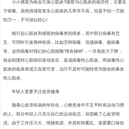
小小感冒为啥会引发心肌炎?感冒与心肌炎的相关性，主要在
于病毒。虽然得感冒发生心肌炎的几率并不高，但是不怕一万就
怕万一，不可掉以轻心!
上证综指
3881.27
+2.84
+0.07%
能引起心肌炎和感冒的病毒类别很多，其中部分病毒有交
叉，可同时引发两种疾病，比如艾柯病毒、流感病毒、腺病毒
等。这些病毒对我们的心肌细胞“情有独钟”，一旦免疫力下降，
就会组团对心肌组织发动攻击，造成病毒性心肌炎。而病毒性心
肌炎的临床表现又高度可变，治疗不及时可能转变为致命的暴发
性心肌炎。
深证成指
14053.33
-90.88
-0.64%
年轻人更要关注血管健康
随着心血管疾病的年轻化，心梗患者中不乏平时有运动习惯
的人。部分年轻人只关注自己的运动状态，却忽略了心血管情
况。由于工作压力大、情绪焦虑、作息时间紊乱、喜爱重口味饮