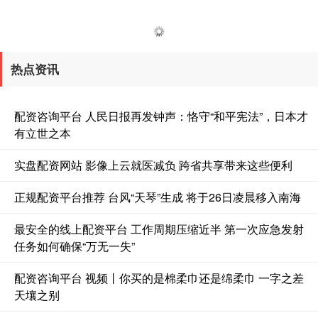
热点资讯
配资咨询平台 人民日报再发钟声：恪守“和平宪法”，日本才
深证成指
14053.04
-91.17
-0.64%
有立世之本
实盘配资网站 影像上云就医减负 跨省共享带来这些便利
正规配资平台推荐 台风“天琴”生成 将于26日凌晨移入南海
最安全的线上配资平台 工作周期压缩近半 第一次应急发射
任务如何确保“万无一失”
沪深300
4634.90
-23.25
-0.50%
配资咨询平台 视频丨你买的是棉柔巾还是绵柔巾 一字之差
天壤之别