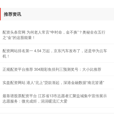
推荐资讯
配资头条官网 为何老人常言“申时命，金不换”？奥秘全在五行
北证50
1121.24
+1.78
+0.16%
之“金”的这股能量！
配资网站排名第一 4.54 万起，京东汽车发布了，还是华为云车
机！
正规配资平台推荐 304期彩鱼排列三预测奖号：大小比推荐
实盘配资网站 港人“北上”贷款渐起，深港金融数据“南北皆通”
创业板指
3490.47
-44.67
-1.26%
最靠谱股票配资平台 江苏省13市志愿者汇聚盐城集中宣传展示
志愿服务：微光成炬，涓涓暖流汇大爱