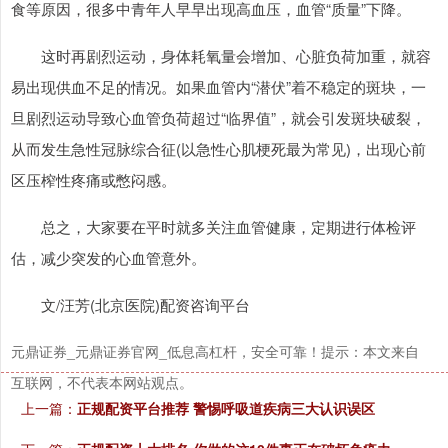
食等原因，很多中青年人早早出现高血压，血管“质量”下降。
这时再剧烈运动，身体耗氧量会增加、心脏负荷加重，就容
沪深300
4635.80
-22.36
-0.48%
易出现供血不足的情况。如果血管内“潜伏”着不稳定的斑块，一
旦剧烈运动导致心血管负荷超过“临界值”，就会引发斑块破裂，
从而发生急性冠脉综合征(以急性心肌梗死最为常见)，出现心前
区压榨性疼痛或憋闷感。
总之，大家要在平时就多关注血管健康，定期进行体检评
估，减少突发的心血管意外。
北证50
1121.22
+1.76
+0.16%
文/汪芳(北京医院)配资咨询平台
元鼎证券_元鼎证券官网_低息高杠杆，安全可靠！提示：本文来自
互联网，不代表本网站观点。
上一篇：
正规配资平台推荐 警惕呼吸道疾病三大认识误区